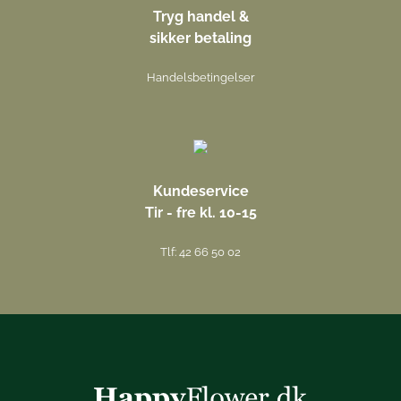
Tryg handel &
sikker betaling
Handelsbetingelser
Kundeservice
Tir - fre kl. 10-15
Tlf: 42 66 50 02