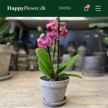
0
Blomster
DK
ENG
Blomster­abonnement
Begravelse
Planter
Gaveideer
Chokolade
Vin