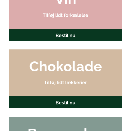
Tilføj lidt forkælelse
Bestil nu
Chokolade
Tilføj lidt lækkerier
Bestil nu