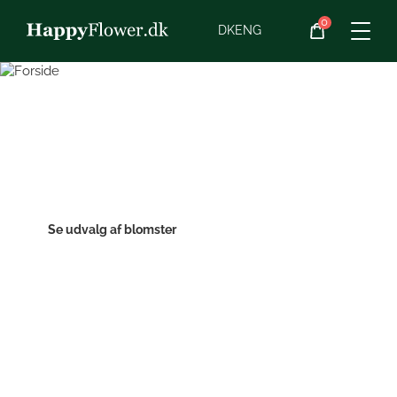
0
Blomster
DK
ENG
Blomster­abonnement
Send blomster
Begravelse
af den bedste
kvalitet
Planter
Se udvalg af blomster
Gaveideer
Chokolade
Vin