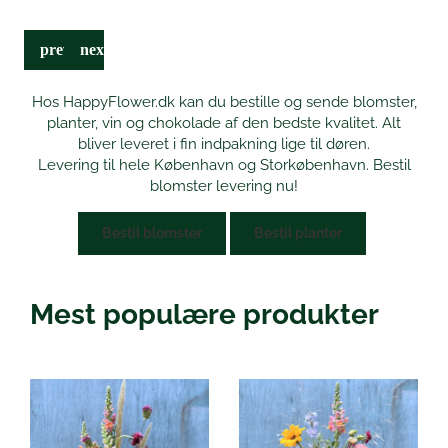
Øl
Hos HappyFlower.dk kan du bestille og sende blomster,
planter, vin og chokolade af den bedste kvalitet. Alt
bliver leveret i fin indpakning lige til døren.
Levering til hele København og Storkøbenhavn. Bestil
blomster levering nu!
Bestil blomster
Bestil planter
Mest populære produkter
Dette
Dette
vare
vare