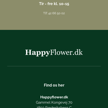
Tir - fre kl. 10-15
Tlf: 42 66 50 02
Find os her
Happyflower.dk
Gammel Kongevej 70
1850 Frederiksberg C