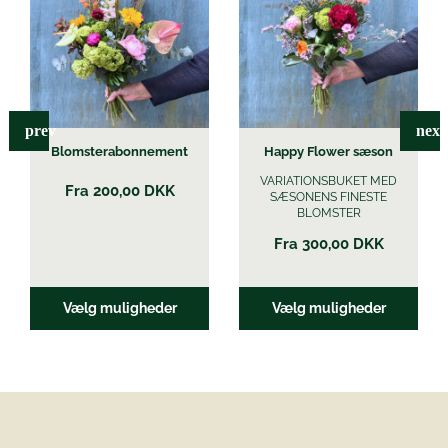
har
har
flere
flere
varianter.
varianter.
Mulighederne
Mulighederne
kan
kan
vælges
vælges
Blomster­abonnement
Happy Flower sæson
på
på
VARIATIONSBUKET MED
Fra 200,00 DKK
SÆSONENS FINESTE
varesiden
varesiden
BLOMSTER
Fra
300,00
DKK
Vælg muligheder
Vælg muligheder