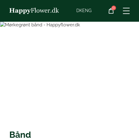
0
Blomster
DK
ENG
Blomster­abonnement
Begravelse
Bånd til begravelses
Planter
blomster
Gaveideer
Chokolade
Vin
Bånd