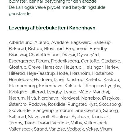
blomster, der har betydning for den afdøde.
De kan også være prydet med betydningsfulde
genstande.
Levering af bårebuketter i København
Albertslund
Allerød
Avedøre
Bagsværd
Ballerup
Birkerød
Bistrup
Blovstrød
Bregnerød
Brøndby
Brønshøj
Charlottenlund
Dragør
Dyssegård
Espergærde
Farum
Frederiksberg
Gentofte
Gladsaxe
Glostrup
Greve
Hareskov
Hellerup
Helsingør
Herlev
Hillerød
Høje-Taastrup
Holte
Hørsholm
Høsterkøb
Humlebæk
Hvidovre
Ishøj
Jonstrup
Karlebo
Kastrup
Klampenborg
København
Kokkedal
Kongens Lyngby
Kvistgård
Lillerød
Lyngby
Lynge
Måløv
Mørkhøj
Nærum
Nivå
Nordhavn
Nordvest
Nørrebro
Ølstykke
Østerbro
Rødovre
Roskilde
Rungsted Kyst
Skodsborg
Skovlunde
Slangerup
Smørum
Snekkersten
Søborg
Søllerød
Stavnsholt
Stenløse
Sydhavn
Taarbæk
Tårnby
Tikøb
Trørød
Værløse
Valby
Vallensbæk
Vallensbæk Strand
Vanløse
Vedbæk
Veksø
Virum