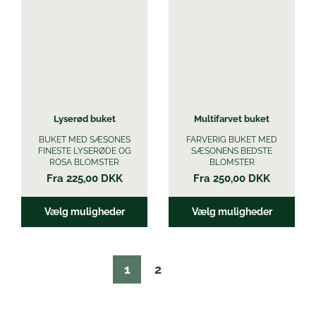
flere
flere
varianter.
varianter.
Mulighederne
Mulighederne
kan
kan
vælges
vælges
på
på
varesiden
varesiden
Lyserød buket
Multifarvet buket
BUKET MED SÆSONES
FARVERIG BUKET MED
FINESTE LYSERØDE OG
SÆSONENS BEDSTE
ROSA BLOMSTER
BLOMSTER
Fra
225,00
DKK
Fra
250,00
DKK
Vælg muligheder
Vælg muligheder
1
2