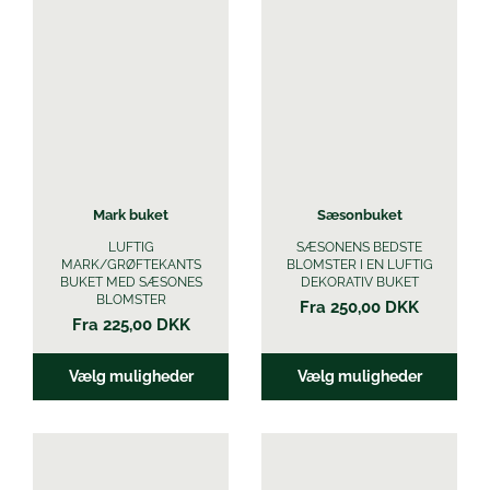
vare
vare
har
har
flere
flere
varianter.
varianter.
Mulighederne
Mulighederne
kan
kan
vælges
vælges
på
på
varesiden
varesiden
Mark buket
Sæsonbuket
LUFTIG
SÆSONENS BEDSTE
MARK/GRØFTEKANTS
BLOMSTER I EN LUFTIG
BUKET MED SÆSONES
DEKORATIV BUKET
BLOMSTER
Fra
250,00
DKK
Fra
225,00
DKK
Vælg muligheder
Vælg muligheder
Dette
Dette
vare
vare
har
har