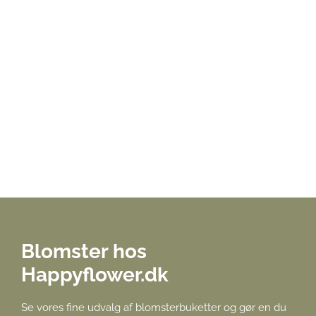
Blomster hos
Happyflower.dk
Se vores fine udvalg af blomsterbuketter og gør en du