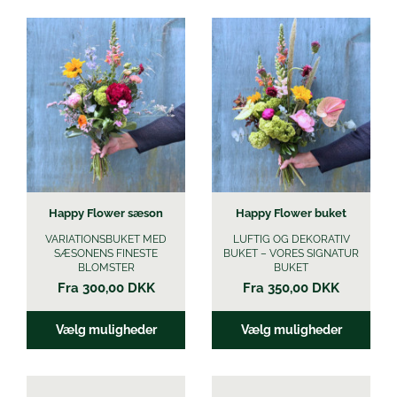
Øl
Dette
Dette
vare
vare
har
har
flere
flere
varianter.
varianter.
Mulighederne
Mulighederne
kan
kan
vælges
vælges
på
på
varesiden
varesiden
Happy Flower sæson
Happy Flower buket
VARIATIONSBUKET MED
LUFTIG OG DEKORATIV
SÆSONENS FINESTE
BUKET – VORES SIGNATUR
BLOMSTER
BUKET
Fra
300,00
DKK
Fra
350,00
DKK
Vælg muligheder
Vælg muligheder
Dette
Dette