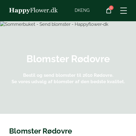
0
Blomster
DK
ENG
Blomster­abonnement
Begravelse
Blomster
Rødovre
Planter
Bestil og send blomster til 2610 Rødovre.
Se vores udvalg af blomster af den bedste kvalitet.
Gaveideer
Chokolade
Vin
Blomster Rødovre