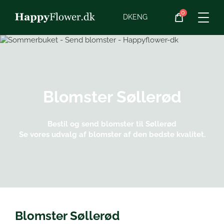
0
Blomster
DK
ENG
Blomster­abonnement
Begravelse
Blomster
Søllerød
Planter
Bestil og send blomster til Søllerød
Se vores udvalg af blomster af den bedste kvalitet.
Gaveideer
Chokolade
Vin
Blomster Søllerød