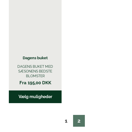
vare
har
flere
varianter.
Mulighederne
kan
vælges
på
varesiden
Dagens buket
DAGENS BUKET MED
SÆSONENS BEDSTE
BLOMSTER
Fra
195,00
DKK
Vælg muligheder
1
2