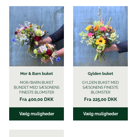
Øl
Dette
Dette
vare
vare
har
har
flere
flere
varianter.
varianter.
Mulighederne
Mulighederne
kan
kan
vælges
vælges
på
på
varesiden
varesiden
Mor & Barn buket
Gylden buket
MOR/BARN BUKET
GYLDEN BUKET MED
BUNDET MED SÆSONENS
SÆSONENS FINESTE
FINESTE BLOMSTER
BLOMSTER
Fra
400,00
DKK
Fra
225,00
DKK
Vælg muligheder
Vælg muligheder
Dette