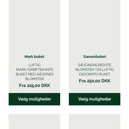
vare
vare
har
har
flere
flere
varianter.
varianter.
Mulighederne
Mulighederne
kan
kan
vælges
vælges
på
på
varesiden
varesiden
Mark buket
Sæsonbuket
LUFTIG
SÆSONENS BEDSTE
MARK/GRØFTEKANTS
BLOMSTER I EN LUFTIG
BUKET MED SÆSONES
DEKORATIV BUKET
BLOMSTER
Fra
250,00
DKK
Fra
225,00
DKK
Vælg muligheder
Vælg muligheder
Dette
Dette
vare
vare
har
har