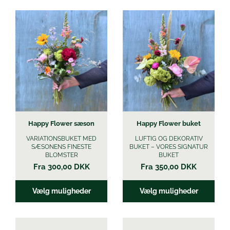
Øl
Dette
Dette
vare
vare
har
har
flere
flere
varianter.
varianter.
Mulighederne
Mulighederne
kan
kan
vælges
vælges
på
på
varesiden
varesiden
Happy Flower sæson
Happy Flower buket
VARIATIONSBUKET MED
LUFTIG OG DEKORATIV
SÆSONENS FINESTE
BUKET – VORES SIGNATUR
BLOMSTER
BUKET
Fra
300,00
DKK
Fra
350,00
DKK
Vælg muligheder
Vælg muligheder
Dette
Dette