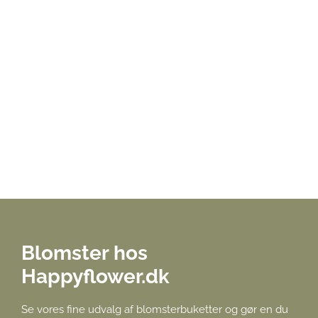
Blomster hos
Happyflower.dk
Se vores fine udvalg af blomsterbuketter og gør en du