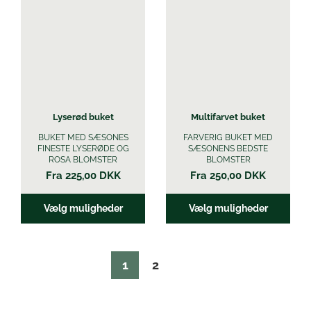
flere
flere
varianter.
varianter.
Mulighederne
Mulighederne
kan
kan
vælges
vælges
på
på
varesiden
varesiden
Lyserød buket
Multifarvet buket
BUKET MED SÆSONES
FARVERIG BUKET MED
FINESTE LYSERØDE OG
SÆSONENS BEDSTE
ROSA BLOMSTER
BLOMSTER
Fra
225,00
DKK
Fra
250,00
DKK
Vælg muligheder
Vælg muligheder
1
2