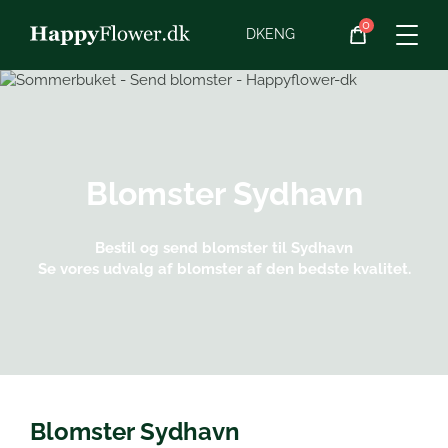
0
Blomster
DK
ENG
Blomster­abonnement
Begravelse
Blomster
Sydhavn
Planter
Bestil og send blomster til Sydhavn
Se vores udvalg af blomster af den bedste kvalitet.
Gaveideer
Chokolade
Vin
Blomster Sydhavn