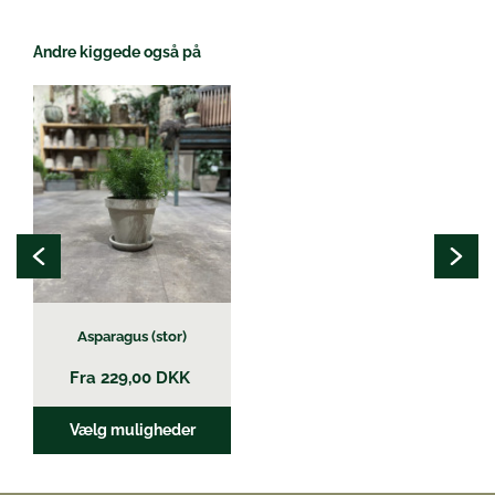
Andre kiggede også på
Dette
vare
har
flere
varianter.
Mulighederne
kan
vælges
på
varesiden
Asparagus (stor)
Fra
229,00
DKK
Vælg muligheder