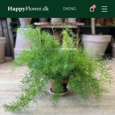
0
Blomster
DK
ENG
Blomster­abonnement
Begravelse
Planter
Gaveideer
Chokolade
Vin