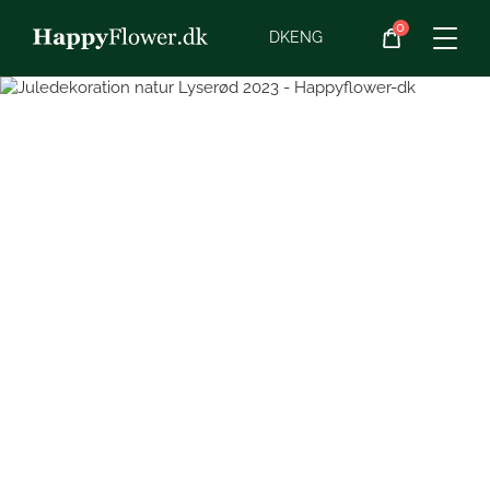
0
Blomster
DK
ENG
Blomster­abonnement
Begravelse
Planter
Gaveideer
Chokolade
Vin