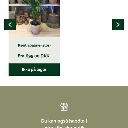
flere
varianter.
Mulighederne
kan
vælges
på
varesiden
Kentiapalme (stor)
Fra
699,00
DKK
Ikke på lager
Du kan også handle i
vores fysiske butik