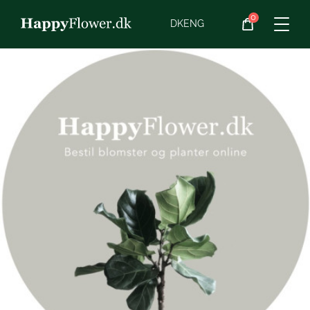
0
Blomster
DK
ENG
Blomster­abonnement
Begravelse
Planter
Gaveideer
Chokolade
Vin