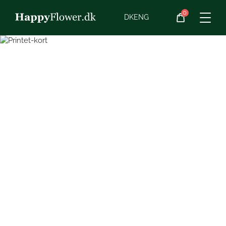
0
Blomster
DK
ENG
Blomster­abonnement
Begravelse
Planter
Gaveideer
Chokolade
Vin