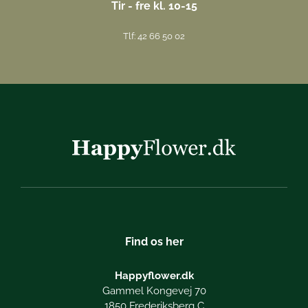
Tir - fre kl. 10-15
Tlf: 42 66 50 02
Find os her
Happyflower.dk
Gammel Kongevej 70
1850 Frederiksberg C