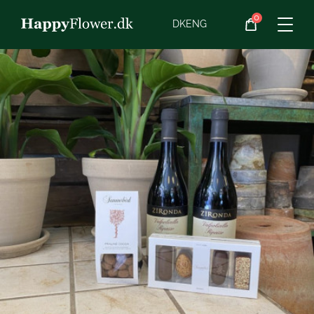
0
Blomster
DK
ENG
Blomster­abonnement
Begravelse
Planter
Gaveideer
Chokolade
Vin