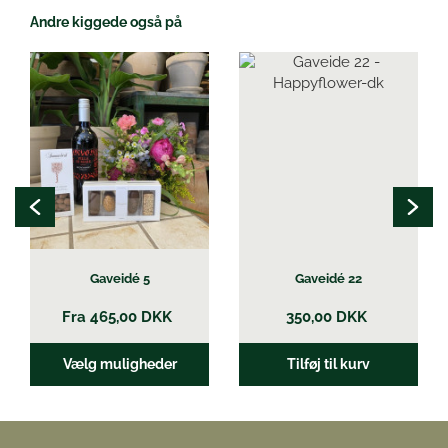
Andre kiggede også på
Dette
vare
har
flere
varianter.
Mulighederne
kan
vælges
på
varesiden
Gaveidé 5
Gaveidé 22
Fra
465,00
DKK
350,00
DKK
Vælg muligheder
Tilføj til kurv