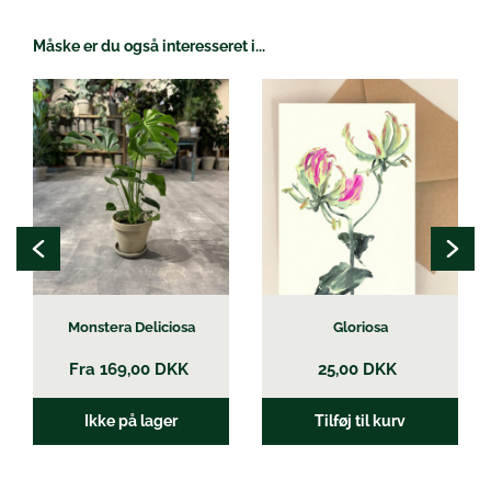
Måske er du også interesseret i...
Dette
vare
har
flere
varianter.
Mulighederne
kan
vælges
på
varesiden
Monstera Deliciosa
Gloriosa
Fra
169,00
DKK
25,00
DKK
Ikke på lager
Tilføj til kurv