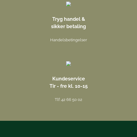
Tryg handel &
sikker betaling
Handelsbetingelser
Kundeservice
Tir - fre kl. 10-15
Tlf: 42 66 50 02