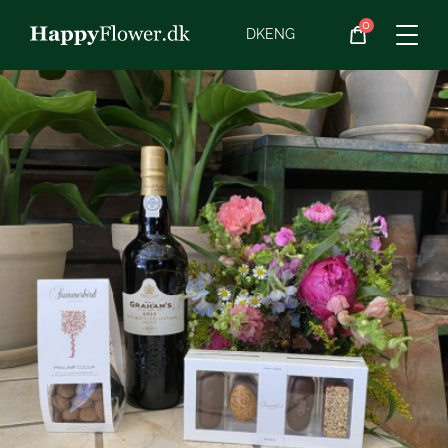
0
Blomster
DK
ENG
Blomster­abonnement
Begravelse
Planter
Gaveideer
Chokolade
Vin