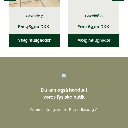
på
på
varesiden
varesiden
Gaveidé 7
Gaveidé 8
Fra
465,00
DKK
Fra
469,00
DKK
Vælg muligheder
Vælg muligheder
Du kan også handle i
vores fysiske butik
Gammel Kongevej 70, Frederiksberg C.