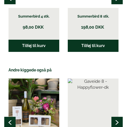
Summerbird 4 stk.
Summerbird 8 stk.
98,00
DKK
198,00
DKK
Tilføj til kurv
Tilføj til kurv
Andre kiggede også på
Dette
Dette
vare
vare
har
har
flere
flere
varianter.
varianter.
Mulighederne
Mulighederne
kan
kan
vælges
vælges