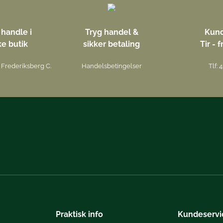
handle i
Tryg handel &
Kund
ke butik
sikker betaling
Tir - f
Frederiksberg C.
Handelsbetingelser
Tlf: 
Praktisk info
Kundeservi