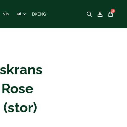
0
DK
ENG
Vin
Øl
skrans
 Rose
 (stor)