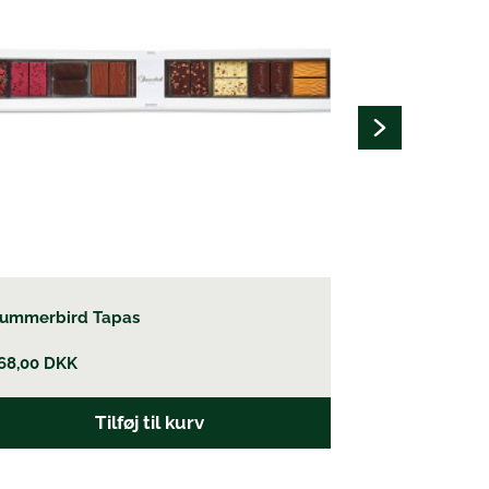
ummerbird Tapas
Pure Amand
68,00
DKK
15,00
DKK
Tilføj til kurv