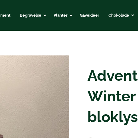
ement
Begravelse
Planter
Gaveideer
Chokolade
Advent
Winter
bloklys