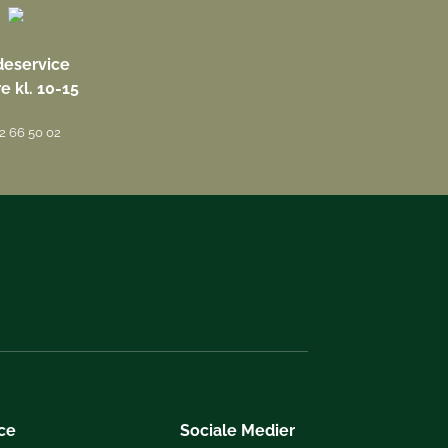
eservice
re kl. 10-15
42 66 50 02
ce
Sociale Medier