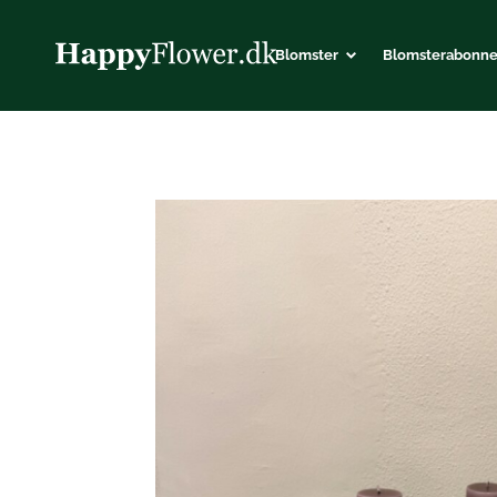
Blomster
Blomster­abonn