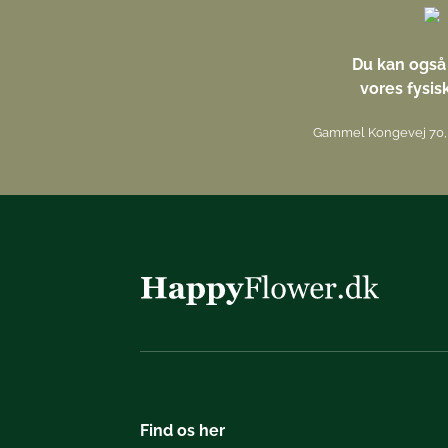
Du kan også 
vores fysis
Gammel Kongevej 70, 
Find os her