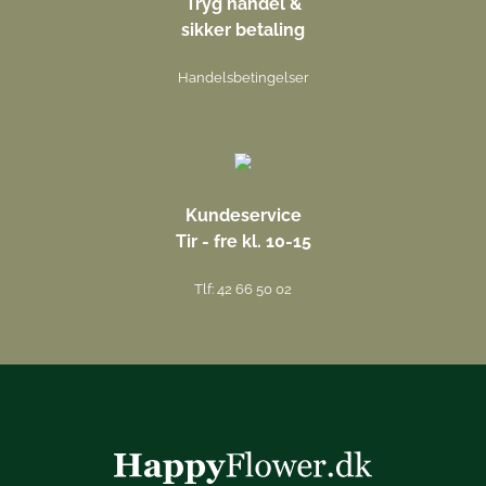
Tryg handel &
sikker betaling
Handelsbetingelser
Kundeservice
Tir - fre kl. 10-15
Tlf: 42 66 50 02