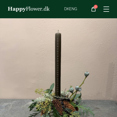
0
Blomster
DK
ENG
Blomster­abonnement
Begravelse
Planter
Gaveideer
Chokolade
Vin