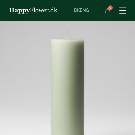
0
Blomster
DK
ENG
Blomster­abonnement
Begravelse
Planter
Gaveideer
Chokolade
Vin