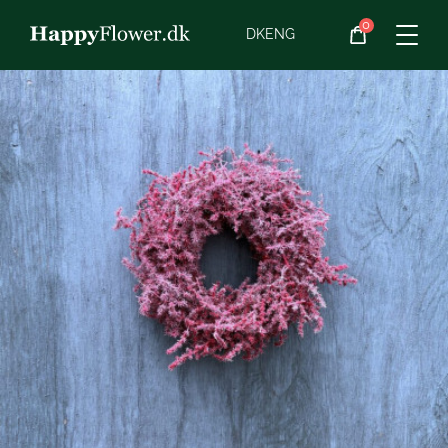
0
Blomster
DK
ENG
Blomster­abonnement
Begravelse
Planter
Gaveideer
Chokolade
Vin