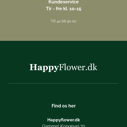
Kundeservice
Tir - fre kl. 10-15
Tlf: 42 66 50 02
Find os her
Happyflower.dk
Gammel Kongevej 70