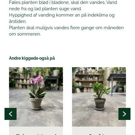
Føles planten blød i bladene, skal den vandes. Vand
nede fra og lad planten suge vand.
Hyppighed af vanding kommer an på indeklima og
årstiden.
Planten skal muligvis vandes flere gange om måneden
om sommeren.
Andre kiggede også på
Dette
vare
har
flere
varianter.
Mulighederne
kan
vælges
på
varesiden