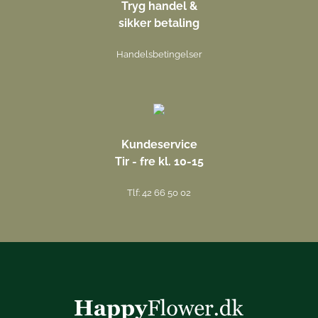
Tryg handel &
sikker betaling
Handelsbetingelser
Kundeservice
Tir - fre kl. 10-15
Tlf: 42 66 50 02