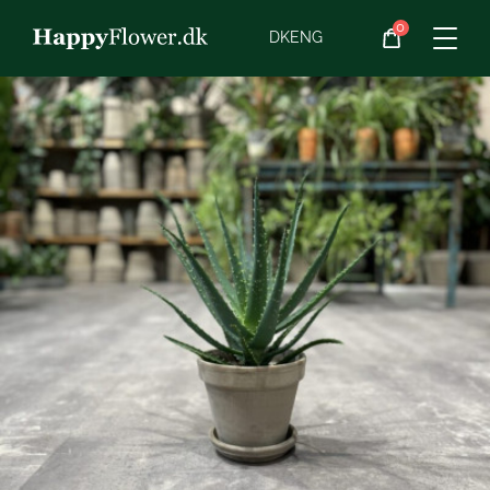
0
Blomster
DK
ENG
Blomster­abonnement
Begravelse
Planter
Gaveideer
Chokolade
Vin