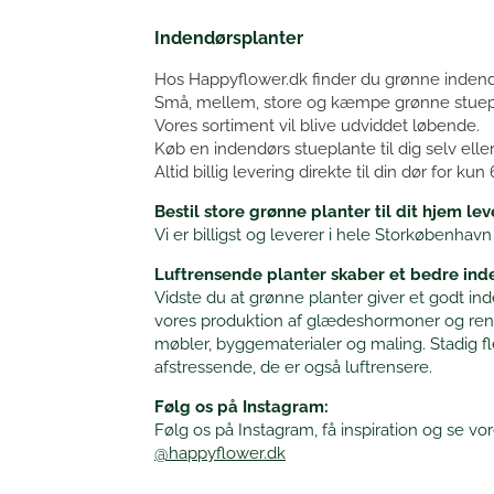
Indendørsplanter
Hos Happyflower.dk finder du grønne indendør
Små, mellem, store og kæmpe grønne stuepl
Vores sortiment vil blive udviddet løbende.
Køb en indendørs stueplante til dig selv eller
Altid billig levering direkte til din dør for kun 
Bestil store grønne planter til dit hjem le
Vi er billigst og leverer i hele Storkøbenhavn 
Luftrensende planter skaber et bedre ind
Vidste du at grønne planter giver et godt in
vores produktion af glædeshormoner og renser 
møbler, byggematerialer og maling. Stadig fle
afstressende, de er også luftrensere.
Følg os på Instagram:
Følg os på Instagram, få inspiration og se vor
@happyflower.dk