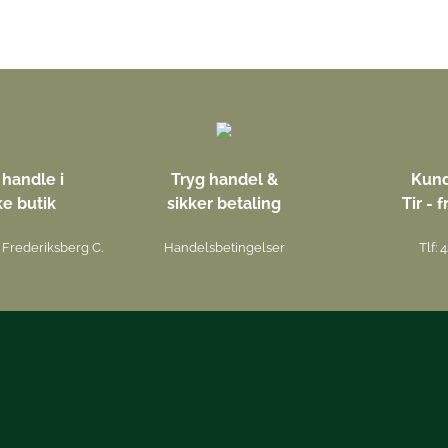
handle i
Tryg handel &
Kund
ke butik
sikker betaling
Tir - f
Frederiksberg C.
Handelsbetingelser
Tlf: 