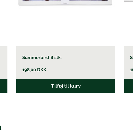
Summerbird 8 stk.
S
198,00
DKK
1
Tilføj til kurv
å