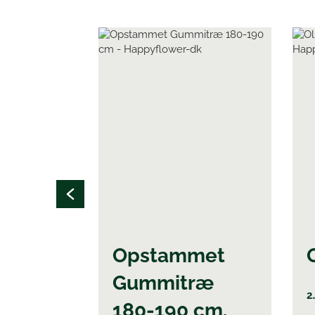
Dette
vare
har
flere
varianter.
Mulighederne
kan
vælges
på
varesiden
Opstammet
Gummitræ
2
180-190 cm.