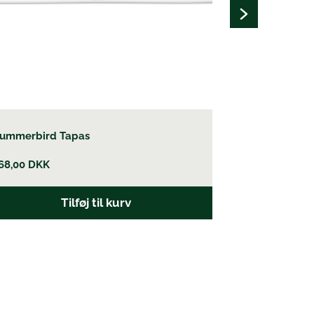
ummerbird Tapas
Pure Amand
68,00
DKK
15,00
DKK
Tilføj til kurv