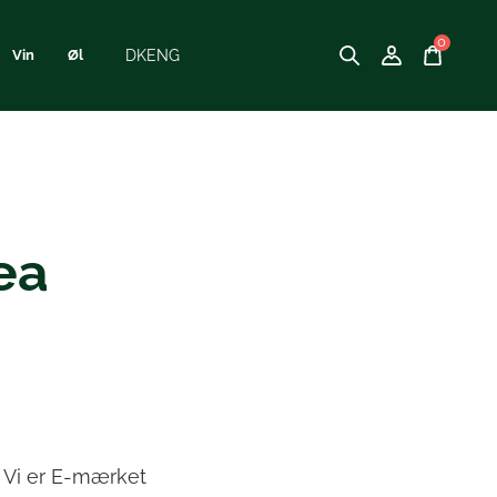
0
DK
ENG
Vin
Øl
ea
- Vi er E-mærket