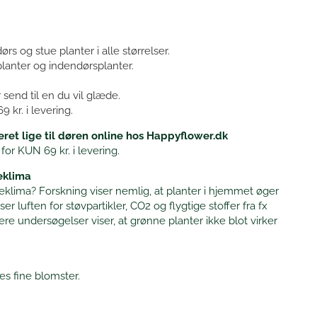
s og stue planter i alle størrelser.
anter og indendørsplanter.
 send til en du vil glæde.
69 kr. i levering.
veret lige til døren online hos Happyflower.dk
for KUN 69 kr. i levering.
eklima
deklima? Forskning viser nemlig, at planter i hjemmet øger
luften for støvpartikler, CO2 og flygtige stoffer fra fx
re undersøgelser viser, at grønne planter ikke blot virker
es fine blomster.