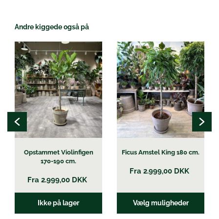
Andre kiggede også på
Dette
Dette
vare
vare
har
har
flere
flere
varianter.
varianter.
Mulighederne
Mulighederne
kan
kan
vælges
vælges
på
på
varesiden
varesiden
Opstammet Violinfigen
Ficus Amstel King 180 cm.
170-190 cm.
Fra
2.999,00
DKK
Fra
2.999,00
DKK
Ikke på lager
Vælg muligheder