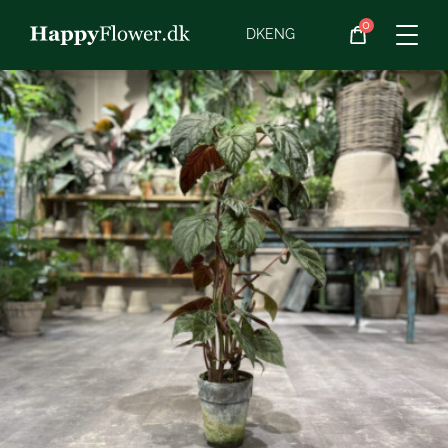
0
Blomster
DK
ENG
Blomster­abonnement
Begravelse
Planter
Gaveideer
Chokolade
Vin