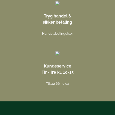
Tryg handel &
sikker betaling
Handelsbetingelser
Kundeservice
Tir - fre kl. 10-15
Tlf: 42 66 50 02