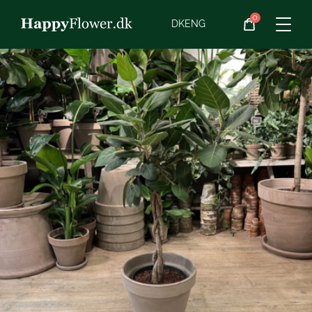
0
Blomster
DK
ENG
Blomster­abonnement
Begravelse
Planter
Gaveideer
Chokolade
Vin