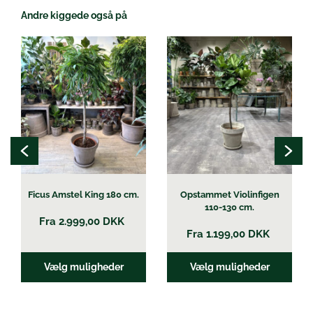
Andre kiggede også på
Dette
Dette
vare
vare
har
har
flere
flere
varianter.
varianter.
Mulighederne
Mulighederne
kan
kan
vælges
vælges
på
på
varesiden
varesiden
Ficus Amstel King 180 cm.
Opstammet Violinfigen
110-130 cm.
Fra
2.999,00
DKK
Fra
1.199,00
DKK
Vælg muligheder
Vælg muligheder