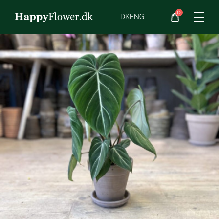
0
Blomster
DK
ENG
Blomster­abonnement
Begravelse
Planter
Gaveideer
Chokolade
Vin