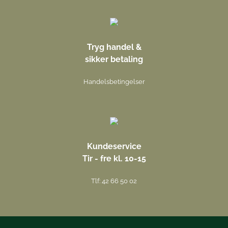
Tryg handel &
sikker betaling
Handelsbetingelser
Kundeservice
Tir - fre kl. 10-15
Tlf: 42 66 50 02