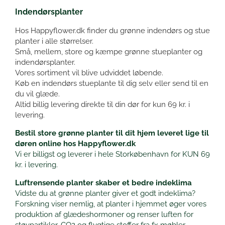
Indendørsplanter
Hos Happyflower.dk finder du grønne indendørs og stue
planter i alle størrelser.
Små, mellem, store og kæmpe grønne stueplanter og
indendørsplanter.
Vores sortiment vil blive udviddet løbende.
Køb en indendørs stueplante til dig selv eller send til en
du vil glæde.
Altid billig levering direkte til din dør for kun 69 kr. i
levering.
Bestil store grønne planter til dit hjem leveret lige til
døren online hos Happyflower.dk
Vi er billigst og leverer i hele Storkøbenhavn for KUN 69
kr. i levering.
Luftrensende planter skaber et bedre indeklima
Vidste du at grønne planter giver et godt indeklima?
Forskning viser nemlig, at planter i hjemmet øger vores
produktion af glædeshormoner og renser luften for
støvpartikler, CO2 og flygtige stoffer fra fx møbler,