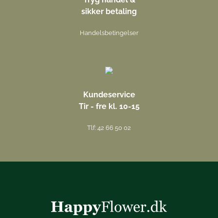
sikker betaling
Handelsbetingelser
Kundeservice
Tir - fre kl. 10-15
Tlf: 42 66 50 02