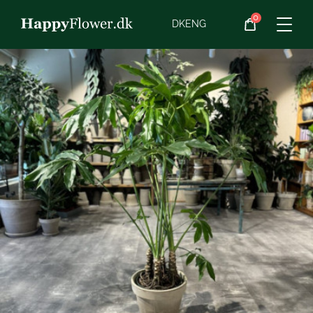
0
Blomster
DK
ENG
Blomster­abonnement
Begravelse
Planter
Gaveideer
Chokolade
Vin