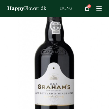
0
Blomster
DK
ENG
Blomster­abonnement
Begravelse
Planter
Gaveideer
Chokolade
Vin