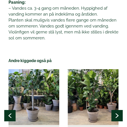
Pasning:
– Vandes ca. 3-4 gang om måneden. Hyppighed af
vanding kommer an på indeklima og årstiden.
Planten skal muligvis vandes flere gange om måneden
om sommeren. Vandes godt igennem ved vanding.
Violinfigen vil gerne stå lyst, men må ikke stilles i direkte
sol om sommeren.
Andre kiggede også på
Dette
Dette
vare
vare
har
har
flere
flere
varianter.
varianter.
Mulighederne
Mulighederne
kan
kan
vælges
vælges
på
på
varesiden
varesiden