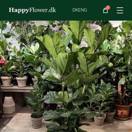
0
Blomster
DK
ENG
Blomster­abonnement
Begravelse
Planter
Gaveideer
Chokolade
Vin