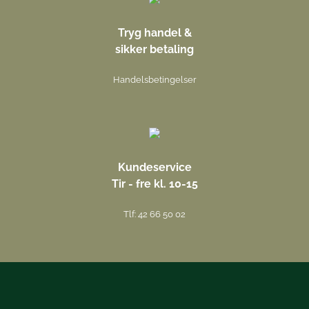
Tryg handel &
sikker betaling
Handelsbetingelser
Kundeservice
Tir - fre kl. 10-15
Tlf: 42 66 50 02