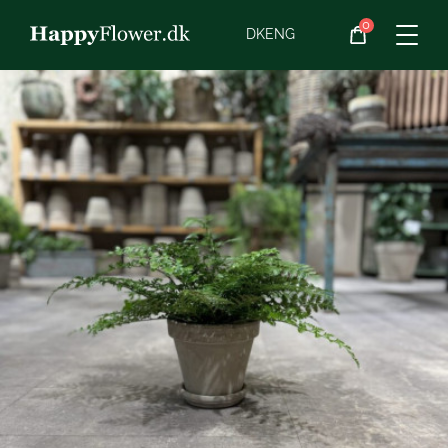
0
Blomster
DK
ENG
Blomster­abonnement
Begravelse
Planter
Gaveideer
Chokolade
Vin