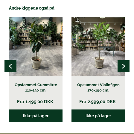
Andre kiggede også på
Dette
Dette
vare
vare
har
har
flere
flere
varianter.
varianter.
Mulighederne
Mulighederne
kan
kan
vælges
vælges
på
på
varesiden
varesiden
Opstammet Gummitræ
Opstammet Violinfigen
110-130 cm.
170-190 cm.
Fra
1.499,00
DKK
Fra
2.999,00
DKK
Ikke på lager
Ikke på lager