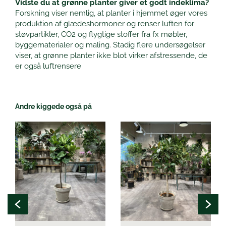
Vidste du at grønne planter giver et godt indeklima?
Forskning viser nemlig, at planter i hjemmet øger vores
produktion af glædeshormoner og renser luften for
støvpartikler, CO2 og flygtige stoffer fra fx møbler,
byggematerialer og maling. Stadig flere undersøgelser
viser, at grønne planter ikke blot virker afstressende, de
er også luftrensere
Andre kiggede også på
Dette
Dette
vare
vare
har
har
flere
flere
varianter.
varianter.
Mulighederne
Mulighederne
kan
kan
vælges
vælges
på
på
varesiden
varesiden