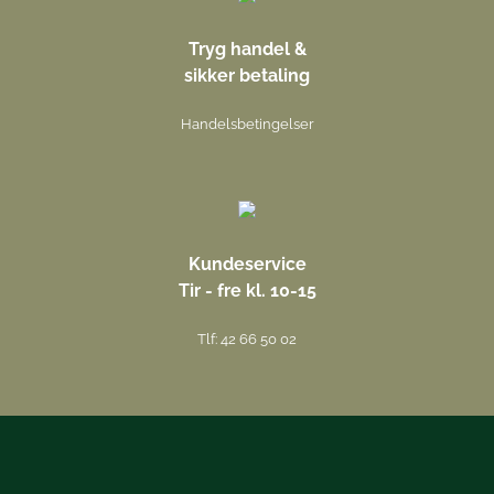
Tryg handel &
sikker betaling
Handelsbetingelser
Kundeservice
Tir - fre kl. 10-15
Tlf: 42 66 50 02