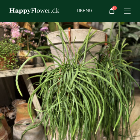
0
Blomster
DK
ENG
Blomster­abonnement
Begravelse
Planter
Gaveideer
Chokolade
Vin