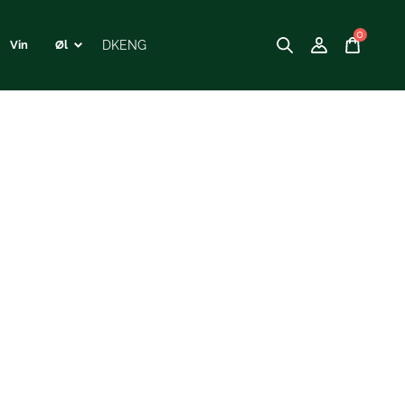
0
DK
ENG
Vin
Øl