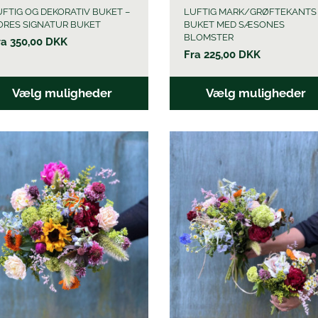
UFTIG OG DEKORATIV BUKET –
LUFTIG MARK/GRØFTEKANTS
ORES SIGNATUR BUKET
BUKET MED SÆSONES
BLOMSTER
ra
350,00
DKK
Fra
225,00
DKK
Vælg muligheder
Vælg muligheder
e
Dette
vare
har
flere
nter.
varianter.
ghederne
Mulighederne
kan
es
vælges
på
siden
varesiden