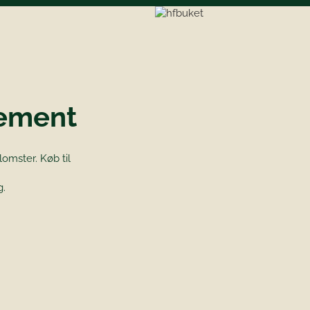
ement
omster. Køb til
g.