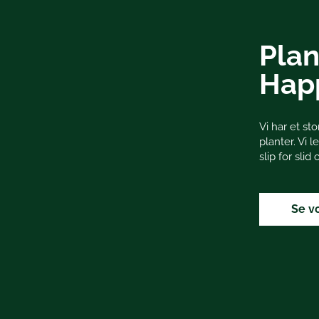
Plan
Hap
Vi har et s
planter. Vi l
slip for slid
Se v