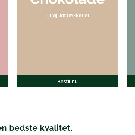
Tilføj lidt lækkerier
Bestil nu
n bedste kvalitet.