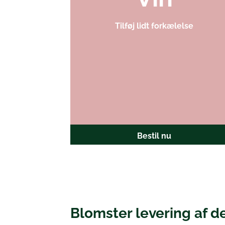
Tilføj lidt forkælelse
Bestil nu
Blomster levering af de