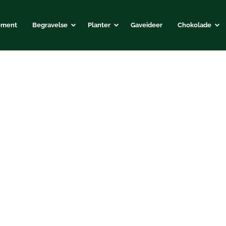
ement
Begravelse
Planter
Gaveideer
Chokolade
Blomster levering
billigt online
Blomster levering af den højeste kvalitet.
Stort udvalg af smukke blomster, der passer til enhver lejlighed.