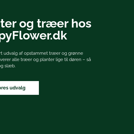
ter og træer hos
pyFlower.dk
tort udvalg af opstammet træer og grønne
everer alle træer og planter lige til døren – så
 og slæb.
ores udvalg