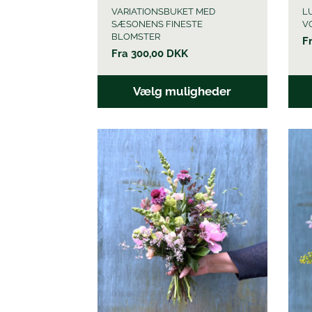
VARIATIONSBUKET MED
L
SÆSONENS FINESTE
V
BLOMSTER
F
Fra
300,00
DKK
Vælg muligheder
Dette
Dett
vare
vare
har
har
flere
flere
varianter.
varia
Mulighederne
Muli
kan
kan
vælges
vælg
på
på
varesiden
vare