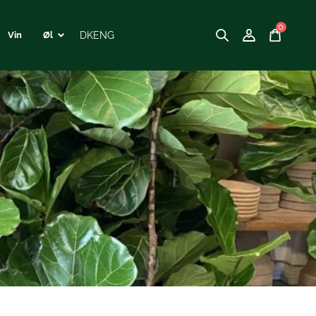
0
DK
ENG
Vin
Øl