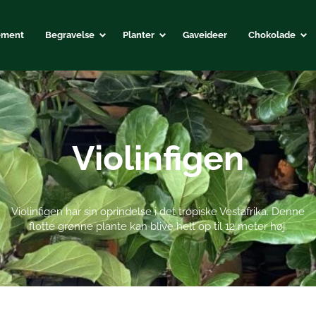
ement
Begravelse
Planter
Gaveideer
Chokolade
Violinfigen
Violinfigen har sin oprindelse i det tropiske Vestafrika. Denne
flotte grønne plante kan blive helt op til 12 meter høj.