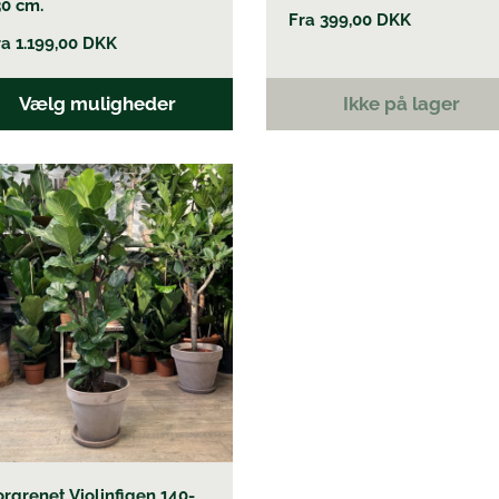
30 cm.
Fra
399,00
DKK
ra
1.199,00
DKK
Vælg muligheder
Ikke på lager
e
nter.
ghederne
es
siden
orgrenet Violinfigen 140-