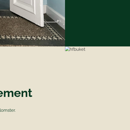
ement
lomster.