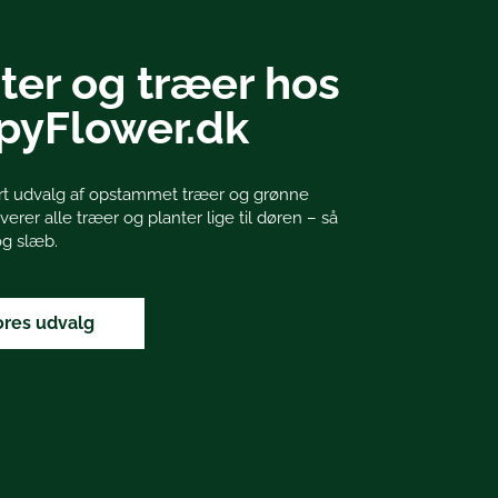
ter og træer hos
pyFlower.dk
tort udvalg af opstammet træer og grønne
everer alle træer og planter lige til døren – så
 og slæb.
ores udvalg