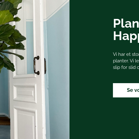
Plan
Hap
Vi har et s
planter. Vi l
slip for slid
Se v