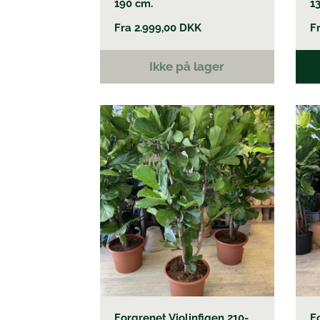
190 cm.
1
Fra
2.999,00
DKK
F
Ikke på lager
Dett
vare
har
flere
varia
Muli
kan
vælg
på
vare
Forgrenet Violinfigen 210-
F