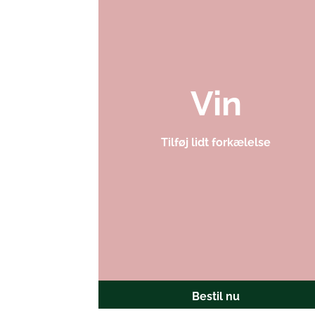
Vin
Tilføj lidt forkælelse
Bestil nu